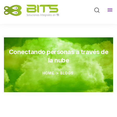
Partners
Blog
Conectando personas a través de
la nube
HOME
>
BLOGS